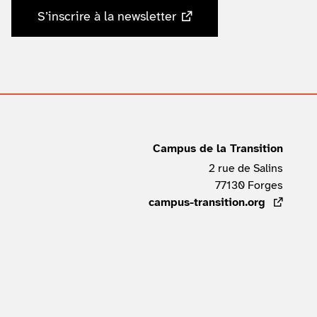
S’inscrire à la newsletter
Campus de la Transition
2 rue de Salins
77130
Forges
FRAN
campus-transition.org
- lien ex