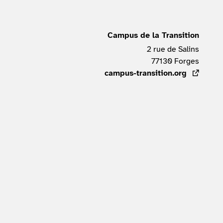
Campus de la Transition
2 rue de Salins
77130
Forges
FRAN
campus-transition.org
- lien ex