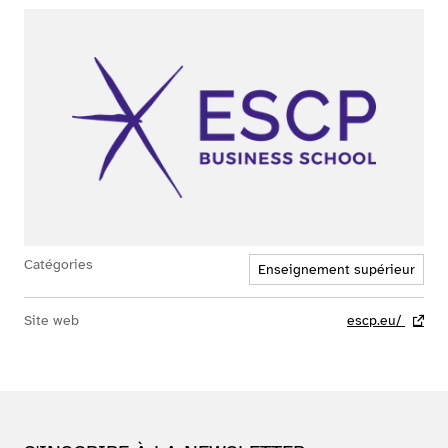
Catégories
Enseignement supérieur
Site web
escp.eu/
- lien 