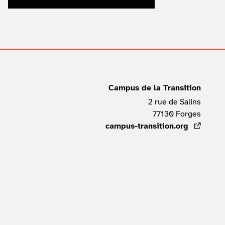
Campus de la Transition
2 rue de Salins
77130
Forges
FRAN
campus-transition.org
- lien ex