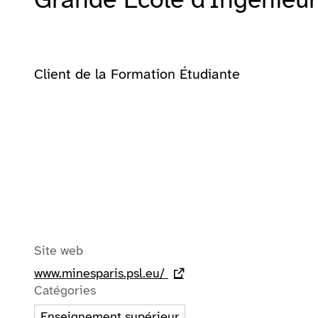
Client de la Formation Étudiante
Site web
www.minesparis.psl.eu/
- lien externe
Catégories
Enseignement supérieur